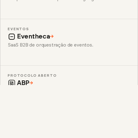
EVENTOS
Eventheca
→
SaaS B2B de orquestração de eventos.
PROTOCOLO ABERTO
ABP
→
Um protocolo aberto para alocar lugares
escassos.
API HOSPEDADA
PlugHub
→